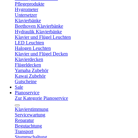
Pflegeprodukte
Hygrometer
Untersetzer
Klavierbänke
Beethoven Klavierbänke
Hydraulik Klavierbänke
Klavier und Flügel Leuchten
LED Leuchten
Halogen Leuchten
Klavier und Flügel Decken
Klavierdecken
Flügeldecken
Yamaha Zubehör
Kawai Zubehör
Gutscheine
Sale
Pianoservice
Zur Kategorie Pianoservice
Klavierstimmung
Servicewartung
Reparatur
Begutachtung
Transport
Stummschaltung