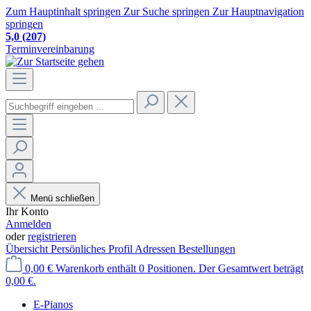
Zum Hauptinhalt springen
Zur Suche springen
Zur Hauptnavigation
springen
5,0
(207)
Terminvereinbarung
Menü schließen
Ihr Konto
Anmelden
oder
registrieren
Übersicht
Persönliches Profil
Adressen
Bestellungen
0,00 €
Warenkorb enthält 0 Positionen. Der Gesamtwert beträgt
0,00 €.
E-Pianos