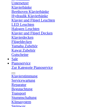
Untersetzer
Klavierbänke
Beethoven Klavierbänke
Hydraulik Klavierbänke
Klavier und Flügel Leuchten
LED Leuchten
Halogen Leuchten
Klavier und Flügel Decken
Klavierdecken
Flügeldecken
Yamaha Zubehör
Kawai Zubehör
Gutscheine
Sale
Pianoservice
Zur Kategorie Pianoservice
Klavierstimmung
Servicewartung
Reparatur
Begutachtung
Transport
Stummschaltung
Klimasystem
Steinway