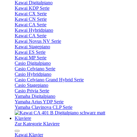
Kawai Digitalpiano
Kawai KDP Serie
Kawai CX Serie
Kawai CN Serie
Kawai CA Serie
Kawai Hybridpiano
Kawai CA Serie
Kawai Novus NV Serie
Kawai Stagepiano
Kawai ES Serie
Kawai MP Serie
Casio Digitalpiano
Casio Celviano Serie
Casio Hybridpiano
Casio Celviano Grand Hybrid Serie
Casio Stagepiano
Casio Privia Serie
Yamaha Digitalpiano
Yamaha Arius YDP Serie
Yamaha Clavinova CLP Serie
Klaviere
Zur Kategorie Klaviere
Kawai Klavier