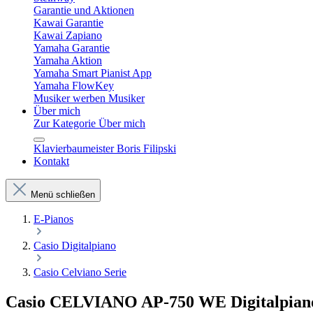
Garantie und Aktionen
Kawai Garantie
Kawai Zapiano
Yamaha Garantie
Yamaha Aktion
Yamaha Smart Pianist App
Yamaha FlowKey
Musiker werben Musiker
Über mich
Zur Kategorie Über mich
Klavierbaumeister Boris Filipski
Kontakt
Menü schließen
E-Pianos
Casio Digitalpiano
Casio Celviano Serie
Casio CELVIANO AP-750 WE Digitalpian