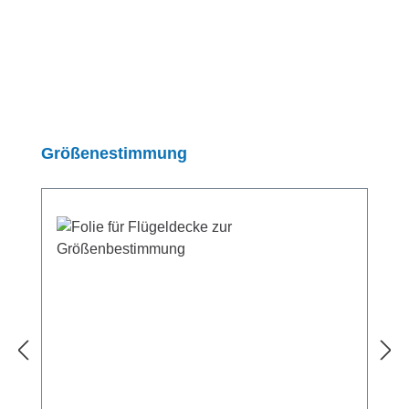
Produktgalerie überspringen
Größenestimmung