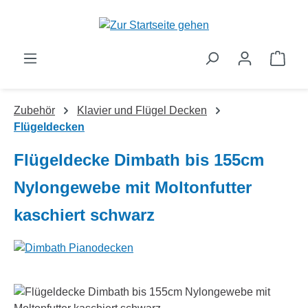
Zum Hauptinhalt springen
Ware
Zubehör
Klavier und Flügel Decken
Flügeldecken
Flügeldecke Dimbath bis 155cm
Nylongewebe mit Moltonfutter
kaschiert schwarz
Bildergalerie überspringen