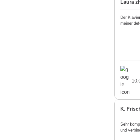
Laura z
Der Klavie
meiner def
10.
K. Frisc
Sehr kompe
und verbin