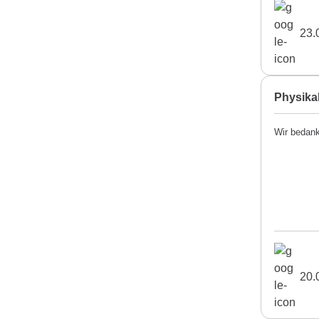
23.
Physika
Wir bedank
20.