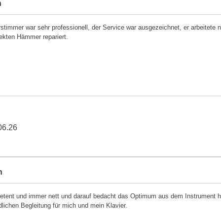
h
rstimmer war sehr professionell, der Service war ausgezeichnet, er arbeitete
ekten Hämmer repariert.
06.26
h
tent und immer nett und darauf bedacht das Optimum aus dem Instrument her
dlichen Begleitung für mich und mein Klavier.