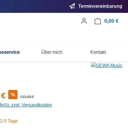
Terminvereinbarung
0,00 €
Ware
noservice
Über mich
Kontakt
s:
 €
%
Regulärer Preis:
111,00 €
 MwSt. zzgl. Versandkosten
 2-5 Tage