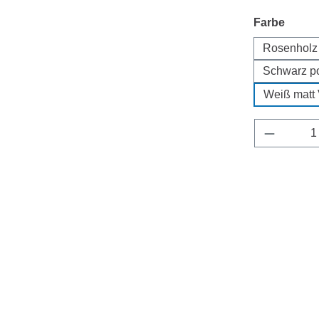
auswä
Farbe
Rosenholz 
Schwarz po
Weiß matt 
Produkt 