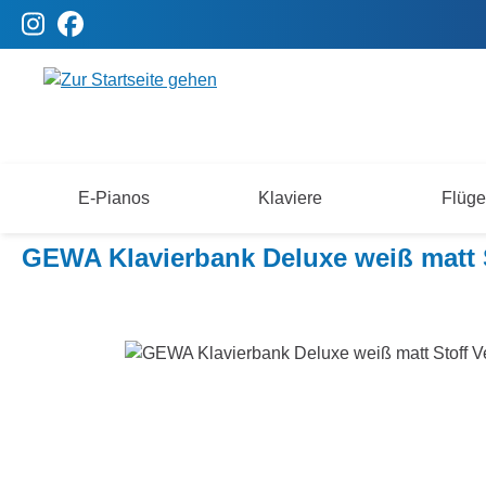
m Hauptinhalt springen
Zur Suche springen
Zur Hauptnavigation springen
E-Pianos
Klaviere
Flüge
Zubehör
Klavierbänke
Beethoven Klavierbänke
GEWA Klavierbank Deluxe weiß matt 
Bildergalerie überspringen