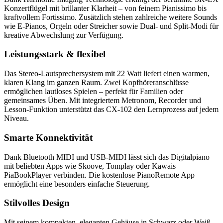
Konzertflügel mit brillanter Klarheit – von feinem Pianissimo bis
kraftvollem Fortissimo. Zusätzlich stehen zahlreiche weitere Sounds
wie E-Pianos, Orgeln oder Streicher sowie Dual- und Split-Modi für
kreative Abwechslung zur Verfügung.
Leistungsstark & flexibel
Das Stereo-Lautsprechersystem mit 22 Watt liefert einen warmen,
klaren Klang im ganzen Raum. Zwei Kopfhöreranschlüsse
ermöglichen lautloses Spielen – perfekt für Familien oder
gemeinsames Üben. Mit integriertem Metronom, Recorder und
Lesson-Funktion unterstützt das CX-102 den Lernprozess auf jedem
Niveau.
Smarte Konnektivität
Dank Bluetooth MIDI und USB-MIDI lässt sich das Digitalpiano
mit beliebten Apps wie Skoove, Tomplay oder Kawais
PiaBookPlayer verbinden. Die kostenlose PianoRemote App
ermöglicht eine besonders einfache Steuerung.
Stilvolles Design
Mit seinem kompakten, eleganten Gehäuse in Schwarz oder Weiß