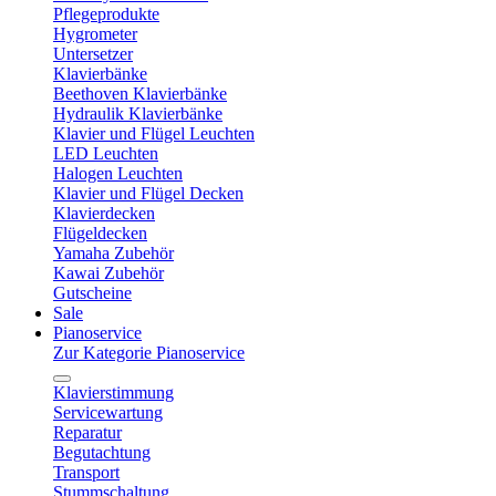
Pflegeprodukte
Hygrometer
Untersetzer
Klavierbänke
Beethoven Klavierbänke
Hydraulik Klavierbänke
Klavier und Flügel Leuchten
LED Leuchten
Halogen Leuchten
Klavier und Flügel Decken
Klavierdecken
Flügeldecken
Yamaha Zubehör
Kawai Zubehör
Gutscheine
Sale
Pianoservice
Zur Kategorie Pianoservice
Klavierstimmung
Servicewartung
Reparatur
Begutachtung
Transport
Stummschaltung