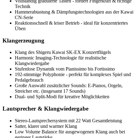
Vollständig graduierte Tasten - fördert Fingerkraft & richtige
Technik
Hammerabtastung & Dämpfungstechnologien aus der Kawai
CN-Serie
Reaktionsschnell & leiser Betrieb - ideal für konzentriertes
Üben
Klangerzeugung
Klang des Shigeru Kawai SK-EX Konzertflügels
Harmonic Imaging-Technologie für realistische
Klangwiedergabe
Stufenlose Dynamik vom Pianissimo bis Fortissimo
192-stimmige Polyphonie - perfekt für komplexes Spiel und
Pedalgebrauch
Große Auswahl zusätzlicher Sounds: E-Pianos, Orgeln,
Streicher etc. (insgesamt 17 Sounds)
Dual- und Split-Modi für kreative Möglichkeiten
Lautsprecher & Klangwiedergabe
Stereo-Lautsprechersystem mit 22 Watt Gesamtleistung
Satter, klarer und warmer Klang
Low Volume Balance für ausgewogenen Klang auch bei
geringer Lautstärke