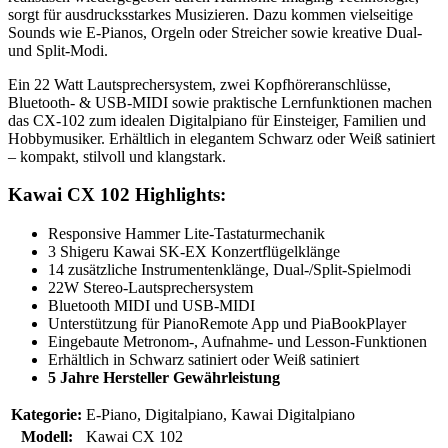
sorgt für ausdrucksstarkes Musizieren. Dazu kommen vielseitige
Sounds wie E-Pianos, Orgeln oder Streicher sowie kreative Dual-
und Split-Modi.
Ein 22 Watt Lautsprechersystem, zwei Kopfhöreranschlüsse,
Bluetooth- & USB-MIDI sowie praktische Lernfunktionen machen
das CX-102 zum idealen Digitalpiano für Einsteiger, Familien und
Hobbymusiker. Erhältlich in elegantem Schwarz oder Weiß satiniert
– kompakt, stilvoll und klangstark.
Kawai CX 102 Highlights:
Responsive Hammer Lite-Tastaturmechanik
3 Shigeru Kawai SK-EX Konzertflügelklänge
14 zusätzliche Instrumentenklänge, Dual-/Split-Spielmodi
22W Stereo-Lautsprechersystem
Bluetooth MIDI und USB-MIDI
Unterstützung für PianoRemote App und PiaBookPlayer
Eingebaute Metronom-, Aufnahme- und Lesson-Funktionen
Erhältlich in Schwarz satiniert oder Weiß satiniert
5 Jahre Hersteller Gewährleistung
Kategorie:
E-Piano, Digitalpiano, Kawai Digitalpiano
Modell:
Kawai CX 102