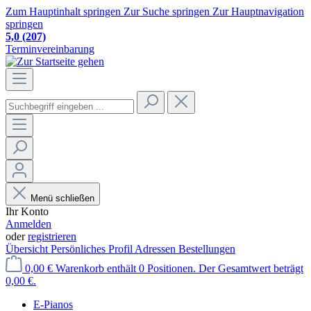
Zum Hauptinhalt springen
Zur Suche springen
Zur Hauptnavigation
springen
5,0
(207)
Terminvereinbarung
Menü schließen
Ihr Konto
Anmelden
oder
registrieren
Übersicht
Persönliches Profil
Adressen
Bestellungen
0,00 €
Warenkorb enthält 0 Positionen. Der Gesamtwert beträgt
0,00 €.
E-Pianos