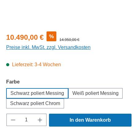
Verkaufspreis:
%
10.490,00 €
Regulärer Preis:
14.950,00 €
Preise inkl. MwSt. zzgl. Versandkosten
Lieferzeit: 3-4 Wochen
auswählen
Farbe
Schwarz poliert Messing
Weiß poliert Messing
Schwarz poliert Chrom
Produkt Anzahl: Gib den gewünschten Wert e
In den Warenkorb