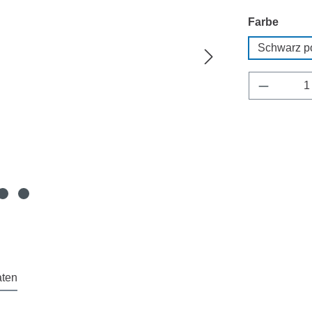
auswä
Farbe
Schwarz po
Produkt 
aten