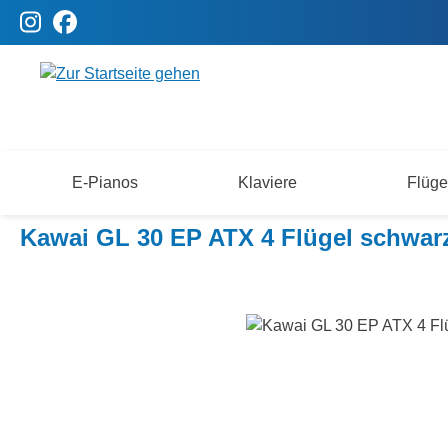
m Hauptinhalt springen
Zur Suche springen
Zur Hauptnavigation springen
E-Pianos
Klaviere
Flüge
Flügel
Kawai Flügel
Kawai ATX 4 Serie
Kawai GL 30 EP ATX 4 Flügel schwar
Bildergalerie überspringen