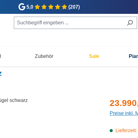
5,0
(207)
l
Zubehör
Sale
Pia
z
Verkaufsprei
23.990
Preise inkl.
Lieferzeit: