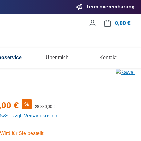
Terminvereinbarung
0,00 €
Ware
noservice
Über mich
Kontakt
s:
,00 €
%
Regulärer Preis:
28.880,00 €
 MwSt. zzgl. Versandkosten
 Wird für Sie bestellt