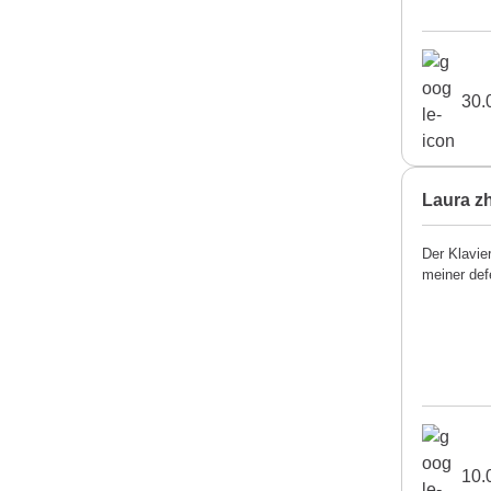
30.
Laura z
Der Klavie
meiner def
10.