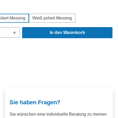
hlen
liert Messing
Weiß poliert Messing
Anzahl: Gib den gewünschten Wert ein ode
In den Warenkorb
Sie haben Fragen?
Sie wünschen eine individuelle Beratung zu meinen