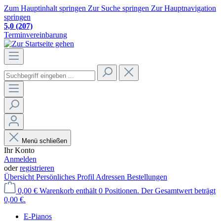
Zum Hauptinhalt springen
Zur Suche springen
Zur Hauptnavigation
springen
5,0
(207)
Terminvereinbarung
Menü schließen
Ihr Konto
Anmelden
oder
registrieren
Übersicht
Persönliches Profil
Adressen
Bestellungen
0,00 €
Warenkorb enthält 0 Positionen. Der Gesamtwert beträgt
0,00 €.
E-Pianos