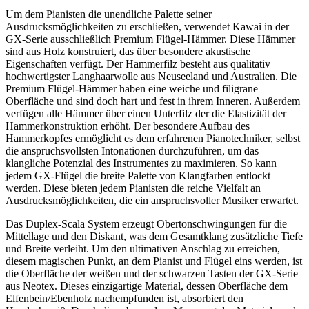
Um dem Pianisten die unendliche Palette seiner
Ausdrucksmöglichkeiten zu erschließen, verwendet Kawai in der
GX-Serie ausschließlich Premium Flügel-Hämmer. Diese Hämmer
sind aus Holz konstruiert, das über besondere akustische
Eigenschaften verfügt. Der Hammerfilz besteht aus qualitativ
hochwertigster Langhaarwolle aus Neuseeland und Australien. Die
Premium Flügel-Hämmer haben eine weiche und filigrane
Oberfläche und sind doch hart und fest in ihrem Inneren. Außerdem
verfügen alle Hämmer über einen Unterfilz der die Elastizität der
Hammerkonstruktion erhöht. Der besondere Aufbau des
Hammerkopfes ermöglicht es dem erfahrenen Pianotechniker, selbst
die anspruchsvollsten Intonationen durchzuführen, um das
klangliche Potenzial des Instrumentes zu maximieren. So kann
jedem GX-Flügel die breite Palette von Klangfarben entlockt
werden. Diese bieten jedem Pianisten die reiche Vielfalt an
Ausdrucksmöglichkeiten, die ein anspruchsvoller Musiker erwartet.
Das Duplex-Scala System erzeugt Obertonschwingungen für die
Mittellage und den Diskant, was dem Gesamtklang zusätzliche Tiefe
und Breite verleiht. Um den ultimativen Anschlag zu erreichen,
diesem magischen Punkt, an dem Pianist und Flügel eins werden, ist
die Oberfläche der weißen und der schwarzen Tasten der GX-Serie
aus Neotex. Dieses einzigartige Material, dessen Oberfläche dem
Elfenbein/Ebenholz nachempfunden ist, absorbiert den