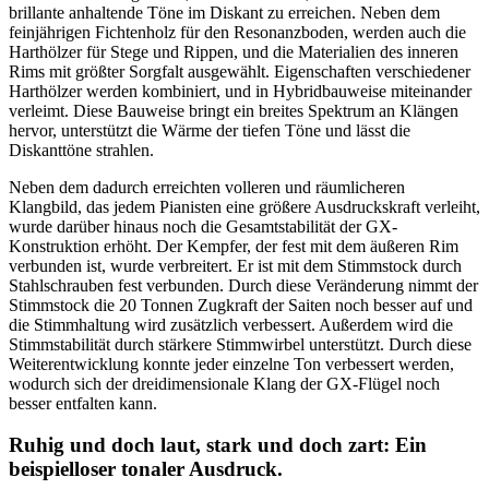
brillante anhaltende Töne im Diskant zu erreichen. Neben dem
feinjährigen Fichtenholz für den Resonanzboden, werden auch die
Harthölzer für Stege und Rippen, und die Materialien des inneren
Rims mit größter Sorgfalt ausgewählt. Eigenschaften verschiedener
Harthölzer werden kombiniert, und in Hybridbauweise miteinander
verleimt. Diese Bauweise bringt ein breites Spektrum an Klängen
hervor, unterstützt die Wärme der tiefen Töne und lässt die
Diskanttöne strahlen.
Neben dem dadurch erreichten volleren und räumlicheren
Klangbild, das jedem Pianisten eine größere Ausdruckskraft verleiht,
wurde darüber hinaus noch die Gesamtstabilität der GX-
Konstruktion erhöht. Der Kempfer, der fest mit dem äußeren Rim
verbunden ist, wurde verbreitert. Er ist mit dem Stimmstock durch
Stahlschrauben fest verbunden. Durch diese Veränderung nimmt der
Stimmstock die 20 Tonnen Zugkraft der Saiten noch besser auf und
die Stimmhaltung wird zusätzlich verbessert. Außerdem wird die
Stimmstabilität durch stärkere Stimmwirbel unterstützt. Durch diese
Weiterentwicklung konnte jeder einzelne Ton verbessert werden,
wodurch sich der dreidimensionale Klang der GX-Flügel noch
besser entfalten kann.
Ruhig und doch laut, stark und doch zart: Ein
beispielloser tonaler Ausdruck.