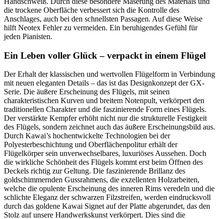
Handschweiß. Durch diese besondere Maserung des Materials und
die trockene Oberfläche verbessert sich die Kontrolle des
Anschlages, auch bei den schnellsten Passagen. Auf diese Weise
hilft Neotex Fehler zu vermeiden. Ein beruhigendes Gefühl für
jeden Pianisten.
Ein Leben voller Glück – verpackt in einem Flügel
Der Erhalt der klassischen und wertvollen Flügelform in Verbindung
mit neuen eleganten Details – das ist das Designkonzept der GX-
Serie. Die äußere Erscheinung des Flügels, mit seinen
charakteristischen Kurven und breitem Notenpult, verkörpert den
traditionellen Charakter und die faszinierende Form eines Flügels.
Der verstärkte Kempfer erhöht nicht nur die strukturelle Festigkeit
des Flügels, sondern zeichnet auch das äußere Erscheinungsbild aus.
Durch Kawai’s hochentwickelte Technologien bei der
Polyesterbeschichtung und Oberflächenpolitur erhält der
Flügelkörper sein unverwechselbares, luxuriöses Aussehen. Doch
die wirkliche Schönheit des Flügels kommt erst beim Öffnen des
Deckels richtig zur Geltung. Die faszinierende Brillanz des
goldschimmernden Gussrahmens, die exzellenten Holzarbeiten,
welche die opulente Erscheinung des inneren Rims veredeln und die
schlichte Eleganz der schwarzen Filzstreifen, werden eindrucksvoll
durch das goldene Kawai Signet auf der Platte abgerundet, das den
Stolz auf unsere Handwerkskunst verkörpert. Dies sind die