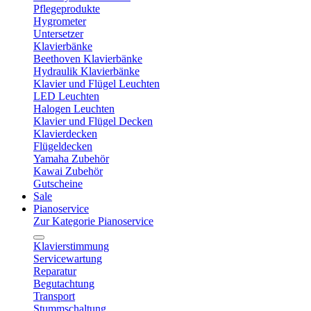
Pflegeprodukte
Hygrometer
Untersetzer
Klavierbänke
Beethoven Klavierbänke
Hydraulik Klavierbänke
Klavier und Flügel Leuchten
LED Leuchten
Halogen Leuchten
Klavier und Flügel Decken
Klavierdecken
Flügeldecken
Yamaha Zubehör
Kawai Zubehör
Gutscheine
Sale
Pianoservice
Zur Kategorie Pianoservice
Klavierstimmung
Servicewartung
Reparatur
Begutachtung
Transport
Stummschaltung