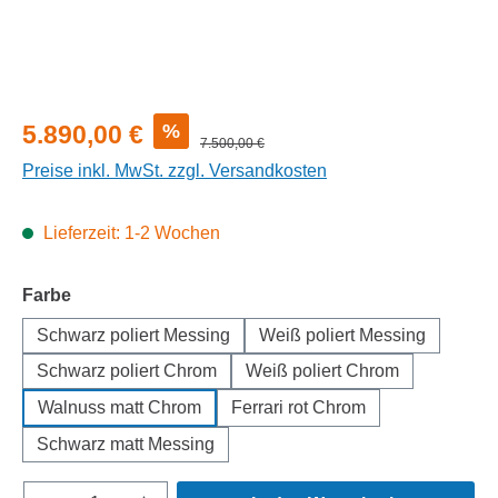
Verkaufspreis:
%
5.890,00 €
Regulärer Preis:
7.500,00 €
Preise inkl. MwSt. zzgl. Versandkosten
Lieferzeit: 1-2 Wochen
auswählen
Farbe
Schwarz poliert Messing
Weiß poliert Messing
Schwarz poliert Chrom
Weiß poliert Chrom
Walnuss matt Chrom
Ferrari rot Chrom
Schwarz matt Messing
Produkt Anzahl: Gib den gewünschten Wert e