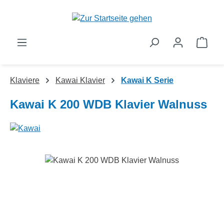
Zum Hauptinhalt springen
Ware
Klaviere
Kawai Klavier
Kawai K Serie
Kawai K 200 WDB Klavier Walnuss
Bildergalerie überspringen