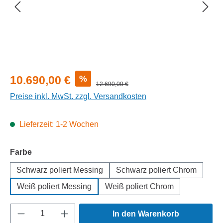
Verkaufspreis:
%
10.690,00 €
Regulärer Preis:
12.690,00 €
Preise inkl. MwSt. zzgl. Versandkosten
Lieferzeit: 1-2 Wochen
auswählen
Farbe
Schwarz poliert Messing
Schwarz poliert Chrom
Weiß poliert Messing
Weiß poliert Chrom
Produkt Anzahl: Gib den gewünschten Wert e
In den Warenkorb