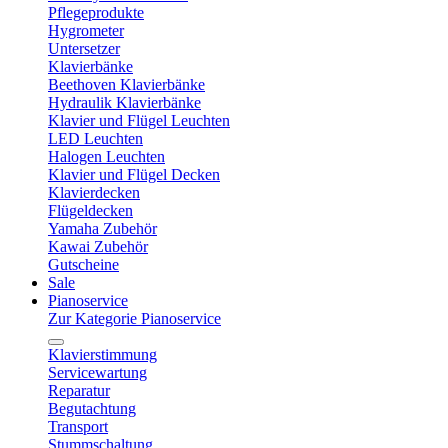
Pflegeprodukte
Hygrometer
Untersetzer
Klavierbänke
Beethoven Klavierbänke
Hydraulik Klavierbänke
Klavier und Flügel Leuchten
LED Leuchten
Halogen Leuchten
Klavier und Flügel Decken
Klavierdecken
Flügeldecken
Yamaha Zubehör
Kawai Zubehör
Gutscheine
Sale
Pianoservice
Zur Kategorie Pianoservice
Klavierstimmung
Servicewartung
Reparatur
Begutachtung
Transport
Stummschaltung