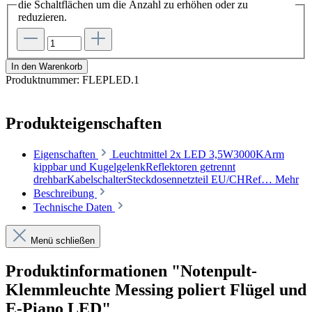
die Schaltflächen um die Anzahl zu erhöhen oder zu
reduzieren.
In den Warenkorb
Produktnummer:
FLEPLED.1
Produkteigenschaften
Eigenschaften
Leuchtmittel 2x LED 3,5W3000KArm
kippbar und KugelgelenkReflektoren getrennt
drehbarKabelschalterSteckdosennetzteil EU/CHRef…
Mehr
Beschreibung
Technische Daten
Menü schließen
Produktinformationen "Notenpult-
Klemmleuchte Messing poliert Flügel und
E-Piano LED"