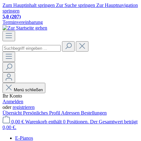
Zum Hauptinhalt springen
Zur Suche springen
Zur Hauptnavigation
springen
5,0
(207)
Terminvereinbarung
Menü schließen
Ihr Konto
Anmelden
oder
registrieren
Übersicht
Persönliches Profil
Adressen
Bestellungen
0,00 €
Warenkorb enthält 0 Positionen. Der Gesamtwert beträgt
0,00 €.
E-Pianos