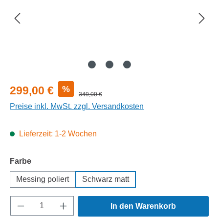
Verkaufspreis:
%
299,00 €
Regulärer Preis:
349,00 €
Preise inkl. MwSt. zzgl. Versandkosten
Lieferzeit: 1-2 Wochen
auswählen
Farbe
Messing poliert
Schwarz matt
Produkt Anzahl: Gib den gewünschten Wert e
In den Warenkorb