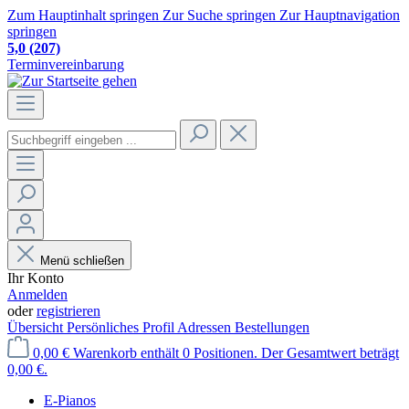
Zum Hauptinhalt springen
Zur Suche springen
Zur Hauptnavigation
springen
5,0
(207)
Terminvereinbarung
Menü schließen
Ihr Konto
Anmelden
oder
registrieren
Übersicht
Persönliches Profil
Adressen
Bestellungen
0,00 €
Warenkorb enthält 0 Positionen. Der Gesamtwert beträgt
0,00 €.
E-Pianos