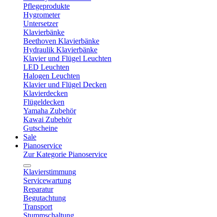
Pflegeprodukte
Hygrometer
Untersetzer
Klavierbänke
Beethoven Klavierbänke
Hydraulik Klavierbänke
Klavier und Flügel Leuchten
LED Leuchten
Halogen Leuchten
Klavier und Flügel Decken
Klavierdecken
Flügeldecken
Yamaha Zubehör
Kawai Zubehör
Gutscheine
Sale
Pianoservice
Zur Kategorie Pianoservice
Klavierstimmung
Servicewartung
Reparatur
Begutachtung
Transport
Stummschaltung