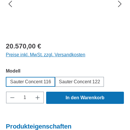
Regulärer Preis:
20.570,00 €
Preise inkl. MwSt. zzgl. Versandkosten
auswählen
Modell
Sauter Concent 116
Sauter Concent 122
Produkt Anzahl: Gib den gewünschten Wert e
In den Warenkorb
Produkteigenschaften