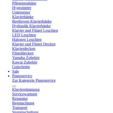
Pflegeprodukte
Hygrometer
Untersetzer
Klavierbänke
Beethoven Klavierbänke
Hydraulik Klavierbänke
Klavier und Flügel Leuchten
LED Leuchten
Halogen Leuchten
Klavier und Flügel Decken
Klavierdecken
Flügeldecken
Yamaha Zubehör
Kawai Zubehör
Gutscheine
Sale
Pianoservice
Zur Kategorie Pianoservice
Klavierstimmung
Servicewartung
Reparatur
Begutachtung
Transport
Stummschaltung