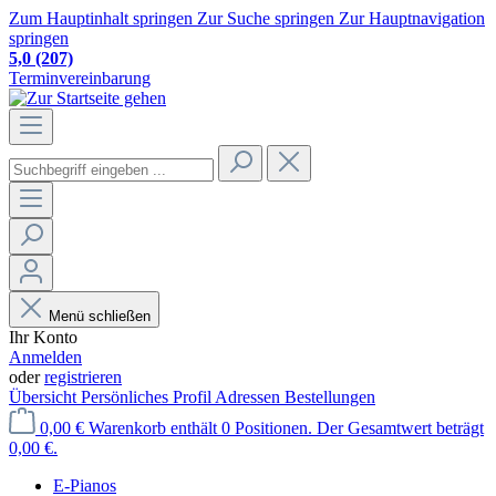
Zum Hauptinhalt springen
Zur Suche springen
Zur Hauptnavigation
springen
5,0
(207)
Terminvereinbarung
Menü schließen
Ihr Konto
Anmelden
oder
registrieren
Übersicht
Persönliches Profil
Adressen
Bestellungen
0,00 €
Warenkorb enthält 0 Positionen. Der Gesamtwert beträgt
0,00 €.
E-Pianos