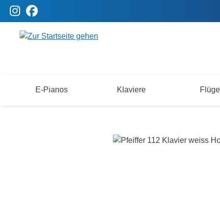
m Hauptinhalt springen
Zur Suche springen
Zur Hauptnavigation springen
E-Pianos
Klaviere
Flüge
Pfeiffer 112 Klavier weiss Hochglanz p
Bildergalerie überspringen