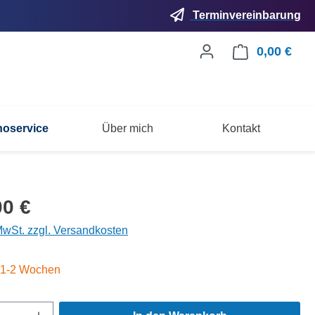
Terminvereinbarung
0,00 €
Ware
noservice
Über mich
Kontakt
Pfeiffer
eis:
00 €
 MwSt. zzgl. Versandkosten
: 1-2 Wochen
Anzahl: Gib den gewünschten Wert ein ode