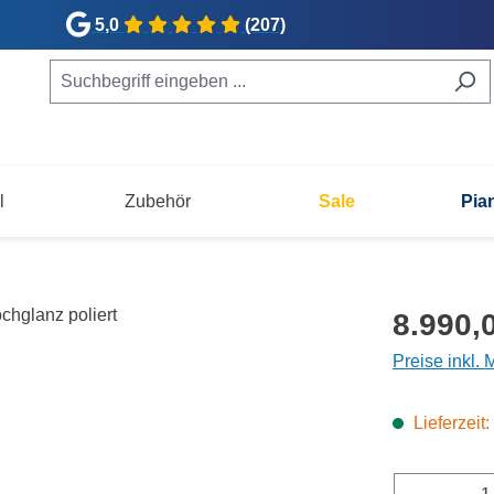
5,0
(207)
l
Zubehör
Sale
Pia
oliert
Regulärer Pr
8.990,
Preise inkl.
Lieferzeit
Produkt 