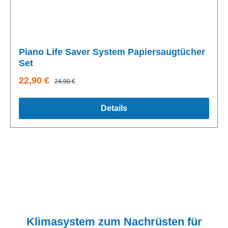
Piano Life Saver System Papiersaugtücher
Set
Verkaufspreis:
Regulärer Preis:
22,90 €
24,90 €
Details
Klimasystem zum Nachrüsten für