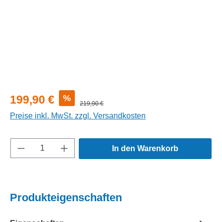
Verkaufspreis:
%
199,90 €
Regulärer Preis:
219,90 €
Preise inkl. MwSt. zzgl. Versandkosten
Produkt Anzahl: Gib den gewünschten Wert e
In den Warenkorb
Produkteigenschaften