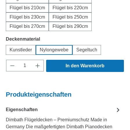
Flügel bis 210cm
Flügel bis 220cm
Flügel bis 230cm
Flügel bis 250cm
Flügel bis 270cm
Flügel bis 290cm
auswählen
Deckenmaterial
Kunstleder
Nylongewebe
Segeltuch
Produkt Anzahl: Gib den gewünschten Wert e
In den Warenkorb
Produkteigenschaften
Eigenschaften
Dimbath Flügeldecken – Premiumschutz Made in
Germany Die maßgefertigten Dimbath Pianodecken