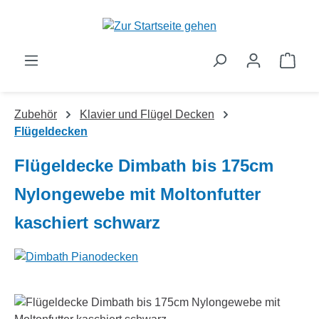
Zum Hauptinhalt springen
Ware
Zubehör
Klavier und Flügel Decken
Flügeldecken
Flügeldecke Dimbath bis 175cm
Nylongewebe mit Moltonfutter
kaschiert schwarz
Bildergalerie überspringen