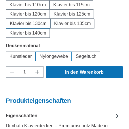
Klavier bis 110cm
Klavier bis 115cm
Klavier bis 120cm
Klavier bis 125cm
Klavier bis 130cm
Klavier bis 135cm
Klavier bis 140cm
auswählen
Deckenmaterial
Kunstleder
Nylongewebe
Segeltuch
Produkt Anzahl: Gib den gewünschten Wert e
In den Warenkorb
Produkteigenschaften
Eigenschaften
Dimbath Klavierdecken – Premiumschutz Made in