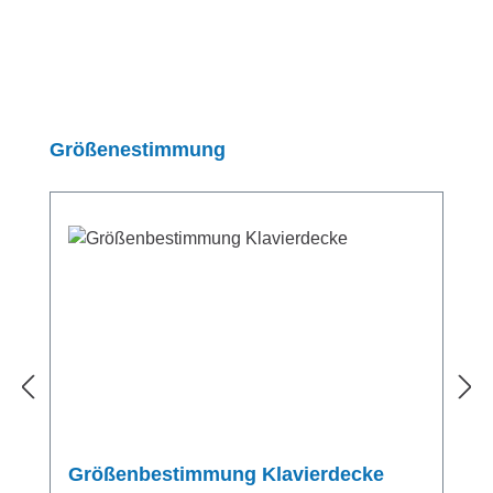
Produktgalerie überspringen
Größenestimmung
Größenbestimmung Klavierdecke