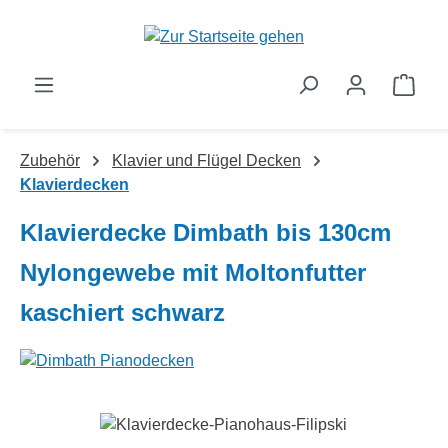
Zum Hauptinhalt springen
Ware
Zubehör
Klavier und Flügel Decken
Klavierdecken
Klavierdecke Dimbath bis 130cm
Nylongewebe mit Moltonfutter
kaschiert schwarz
Bildergalerie überspringen